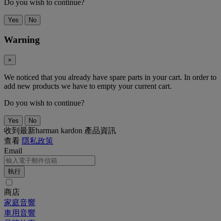
Do you wish to continue?
Yes
No
Warning
×
We noticed that you already have spare parts in your cart. In order to
add new products we have to empty your current cart.
Do you wish to continue?
Yes
No
收到最新harman kardon 產品資訊
查看
隱私政策
Email
執行
商店
家庭音響
車用音響