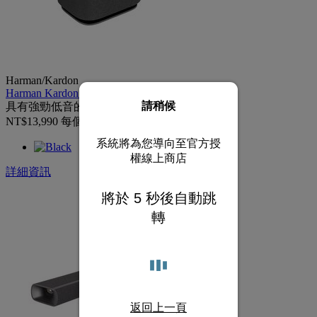
Harman/Kardon
Harman Kardon Enchant Sub
請稍候
具有強勁低音的輕巧無線重低音喇叭
NT$13,990
每個
系統將為您導向至官方授
權線上商店
詳細資訊
將於
4
秒後自動跳
轉
返回上一頁