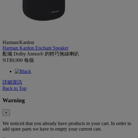
Harman/Kardon
Harman Kardon Enchant Speaker
配備 Dolby Atmos® 的輕巧無線喇叭
NT$9,990
每個
詳細資訊
Back to Top
Warning
×
We noticed that you already have products in your cart. In order to
add spare parts we have to empty your current cart.