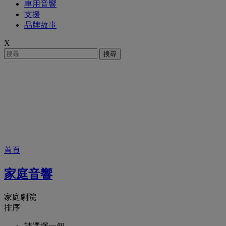
車用音響
支援
品牌故事
X
搜尋
家庭劇院系統
Harman Kardon以其流線型設計和高品質環繞音效，重新定義
了家庭劇院系統。 現在就為您量身打造最完美的家庭劇院系
統。
首頁
家庭音響
家庭劇院
排序