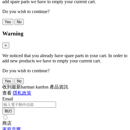
add spare parts we have to empty your current cart.
Do you wish to continue?
Yes
No
Warning
×
We noticed that you already have spare parts in your cart. In order to
add new products we have to empty your current cart.
Do you wish to continue?
Yes
No
收到最新harman kardon 產品資訊
查看
隱私政策
Email
執行
商店
家庭音響