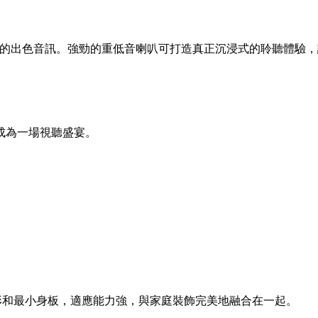
叭提供 360 度覆蓋的出色音訊。強勁的重低音喇叭可打造真正沉浸式的聆聽
成為一場視聽盛宴。
何位置。其優雅外形和最小身板，適應能力強，與家庭裝飾完美地融合在一起。