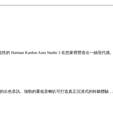
an Kardon Aura Studio 3 在您家裡營造出一絲現代感
叭提供 360 度覆蓋的出色音訊。強勁的重低音喇叭可打造真正沉浸式的聆聽