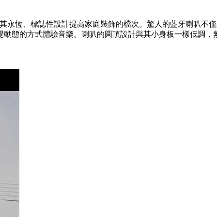
0 度覆蓋的美妙聲音，憑藉其永恆、標誌性設計提高家庭裝飾的檔次。驚人
覺動態的方式體驗音樂。喇叭的圓頂設計與其小身板一樣低調，